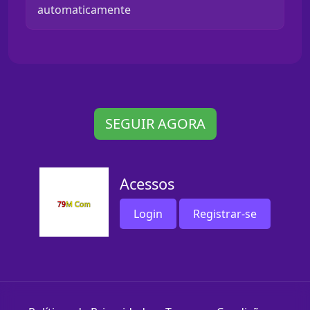
automaticamente
SEGUIR AGORA
Acessos
Login
Registrar-se