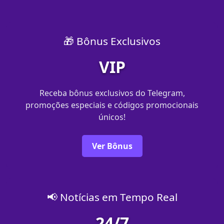
🎁 Bônus Exclusivos
VIP
Receba bônus exclusivos do Telegram,
promoções especiais e códigos promocionais
únicos!
Ver Bônus
📢 Notícias em Tempo Real
24/7