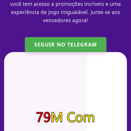
você tem acesso a promoções incríveis e uma
experiência de jogo inigualável. Junte-se aos
vencedores agora!
SEGUIR NO TELEGRAM