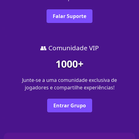
Falar Suporte
👥 Comunidade VIP
1000+
Junte-se a uma comunidade exclusiva de
jogadores e compartilhe experiências!
Entrar Grupo