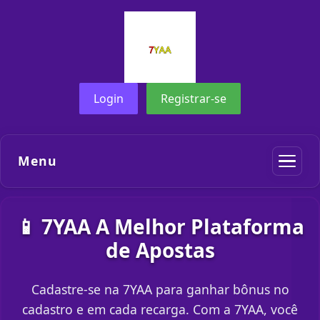
Login
Registrar-se
Menu
📱 7YAA A Melhor Plataforma
de Apostas
Cadastre-se na 7YAA para ganhar bônus no
cadastro e em cada recarga. Com a 7YAA, você