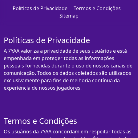
Políticas de Privacidade
Termos e Condições
Sitemap
Políticas de Privacidade
A 7YAA valoriza a privacidade de seus usuários e está
empenhada em proteger todas as informações
pessoais fornecidas durante o uso de nossos canais de
comunicação. Todos os dados coletados são utilizados
exclusivamente para fins de melhoria contínua da
experiência de nossos jogadores.
Termos e Condições
Os usuários da 7YAA concordam em respeitar todas as